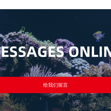
给我们留言