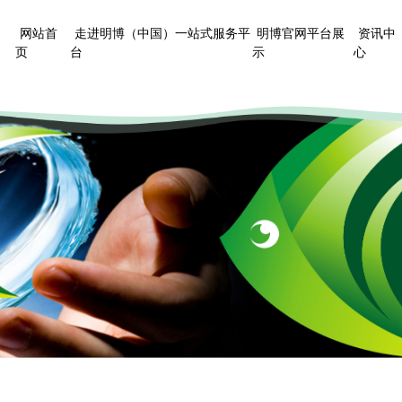
网站首
走进明博（中国）一站式服务平
明博官网平台展
资讯中
页
台
示
心