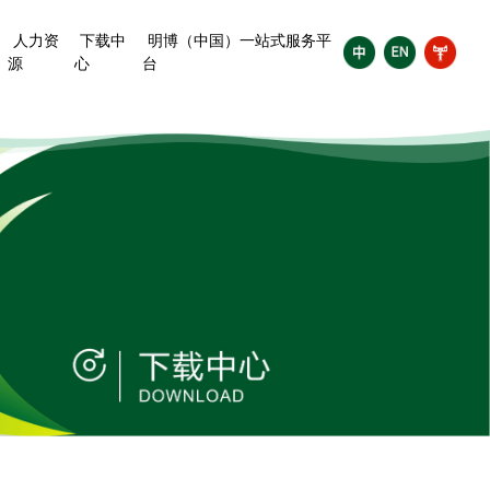
人力资
下载中
明博（中国）一站式服务平
源
心
台