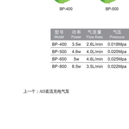
上一个：AD直流充电气泵