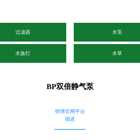
过滤器
水泵
水族灯
水草
BP双倍静气泵
明博官网平台
描述