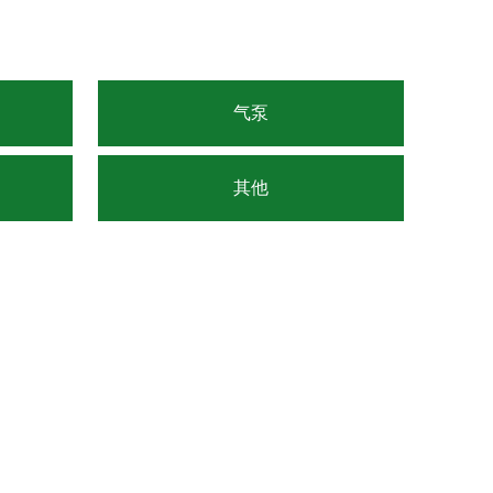
气泵
其他