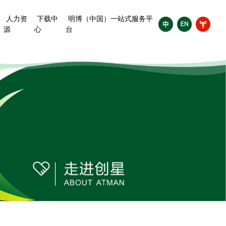
人力资
下载中
明博（中国）一站式服务平
源
心
台