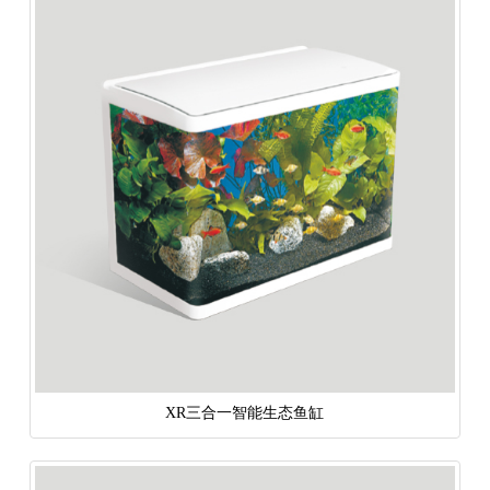
XR三合一智能生态鱼缸