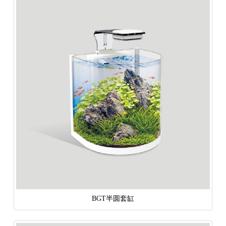
BGT半圆套缸