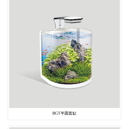
BGT半圆套缸