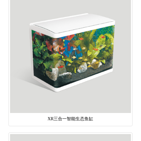
XR三合一智能生态鱼缸